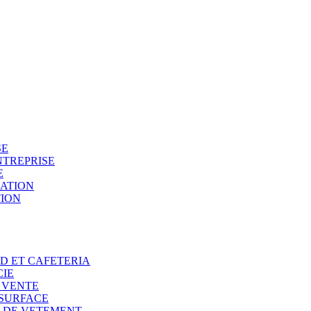
SE
NTREPRISE
E
SATION
TION
OD ET CAFETERIA
CIE
E VENTE
 SURFACE
N DE VETEMENT