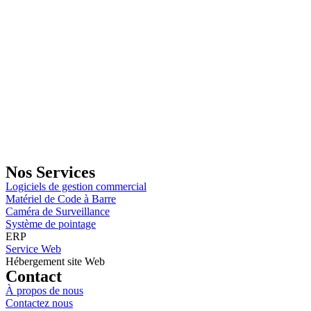
GENERAL IT, depuis 2013, en tant que leader algérien des services
informatiques, propose des solutions novatrices et des équipements
adaptés à sa clientèle.
Email: info@digital.dz
Nos Services
Logiciels de gestion commercial
Matériel de Code à Barre
Caméra de Surveillance
Système de pointage
ERP
Service Web
Hébergement site Web
Contact
À propos de nous
Contactez nous