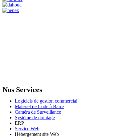
GENERAL IT, depuis 2013, en tant que leader algérien des services
informatiques, propose des solutions novatrices et des équipements
adaptés à sa clientèle.
Email: info@digital.dz
Nos Services
Logiciels de gestion commercial
Matériel de Code à Barre
Caméra de Surveillance
Système de pointage
ERP
Service Web
Hébergement site Web