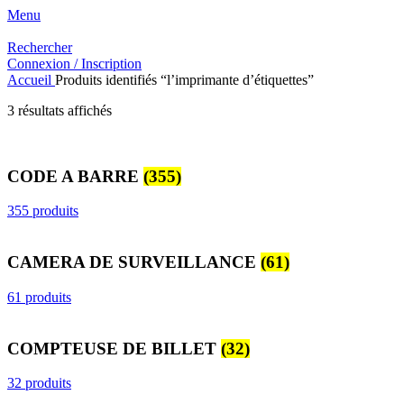
Menu
Rechercher
Connexion / Inscription
Accueil
Produits identifiés “l’imprimante d’étiquettes”
Trié
3 résultats affichés
du
plus
récent
CODE A BARRE
(355)
au
plus
ancien
355 produits
CAMERA DE SURVEILLANCE
(61)
61 produits
COMPTEUSE DE BILLET
(32)
32 produits