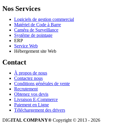
Nos Services
Logiciels de gestion commercial
Matériel de Code à Barre
Caméra de Surveillance
Système de pointage
ERP
Service Web
Hébergement site Web
Contact
À propos de nous
Contactez nous
Conditions générales de vente
Recrutement
Obtenez vos devis
Livraison E-Commerce
Paiement en Ligne
Téléchargement des drivers
DIG
ITAL COMPANY®
Copyright © 2013 - 2026
Tous droits réservés.