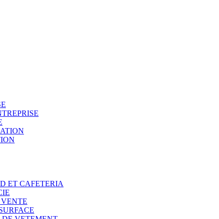
SE
NTREPRISE
E
SATION
TION
OD ET CAFETERIA
CIE
E VENTE
 SURFACE
N DE VETEMENT