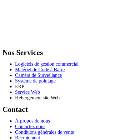
GENERAL IT, depuis 2013, en tant que leader algérien des services
informatiques, propose des solutions novatrices et des équipements
adaptés à sa clientèle.
Email: info@digital.dz
Nos Services
Logiciels de gestion commercial
Matériel de Code à Barre
Caméra de Surveillance
Système de pointage
ERP
Service Web
Hébergement site Web
Contact
À propos de nous
Contactez nous
Conditions générales de vente
Recrutement