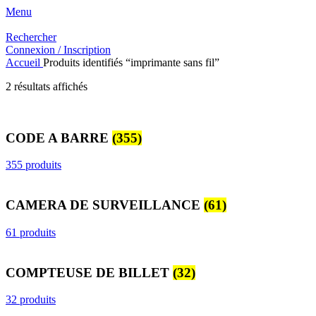
Menu
Rechercher
Connexion / Inscription
Accueil
Produits identifiés “imprimante sans fil”
Trié
2 résultats affichés
du
plus
récent
CODE A BARRE
(355)
au
plus
ancien
355 produits
CAMERA DE SURVEILLANCE
(61)
61 produits
COMPTEUSE DE BILLET
(32)
32 produits