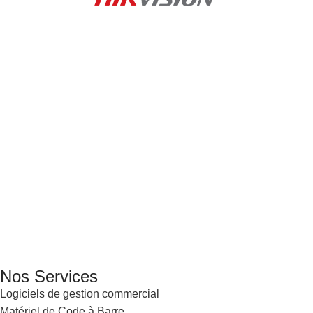
GENERAL IT, depuis 2013, en tant que leader algérien des
services informatiques, propose des solutions novatrices et
des équipements adaptés à sa clientèle.
Email: info@digital.dz
Nos Services
Logiciels de gestion commercial
Matériel de Code à Barre