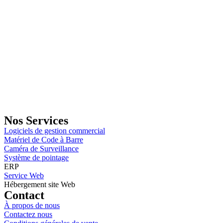
GENERAL IT, depuis 2013, en tant que leader algérien des services
informatiques, propose des solutions novatrices et des équipements
adaptés à sa clientèle.
Email: info@digital.dz
Nos Services
Logiciels de gestion commercial
Matériel de Code à Barre
Caméra de Surveillance
Système de pointage
ERP
Service Web
Hébergement site Web
Contact
À propos de nous
Contactez nous