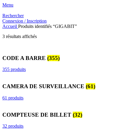
Menu
Rechercher
Connexion / Inscription
Accueil
Produits identifiés “GIGABIT”
Trié
3 résultats affichés
du
plus
récent
CODE A BARRE
(355)
au
plus
ancien
355 produits
CAMERA DE SURVEILLANCE
(61)
61 produits
COMPTEUSE DE BILLET
(32)
32 produits