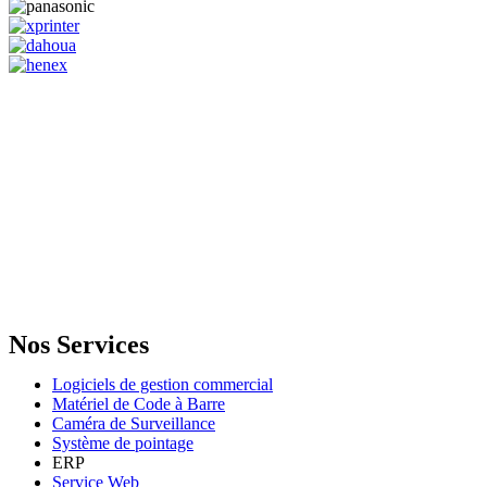
GENERAL IT, depuis 2013, en tant que leader algérien des services
informatiques, propose des solutions novatrices et des équipements
adaptés à sa clientèle.
Email: info@digital.dz
Nos Services
Logiciels de gestion commercial
Matériel de Code à Barre
Caméra de Surveillance
Système de pointage
ERP
Service Web