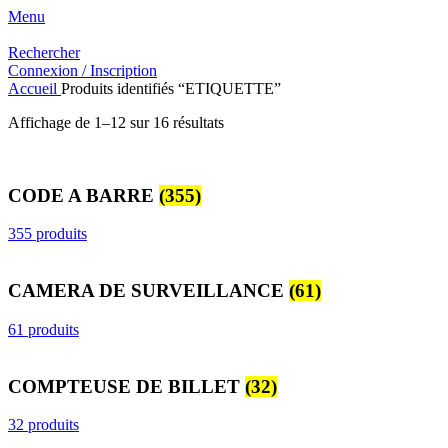
Menu
Rechercher
Connexion / Inscription
Accueil
Produits identifiés “ETIQUETTE”
Trié
Affichage de 1–12 sur 16 résultats
du
plus
récent
CODE A BARRE
(355)
au
plus
ancien
355 produits
CAMERA DE SURVEILLANCE
(61)
61 produits
COMPTEUSE DE BILLET
(32)
32 produits