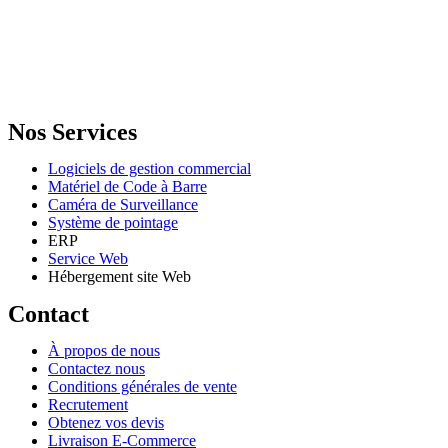
GENERAL IT, depuis 2013, en tant que leader algérien des services
informatiques, propose des solutions novatrices et des équipements
adaptés à sa clientèle.
Email: info@digital.dz
Nos Services
Logiciels de gestion commercial
Matériel de Code à Barre
Caméra de Surveillance
Système de pointage
ERP
Service Web
Hébergement site Web
Contact
À propos de nous
Contactez nous
Conditions générales de vente
Recrutement
Obtenez vos devis
Livraison E-Commerce