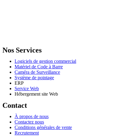
GENERAL IT, depuis 2013, en tant que leader algérien des services
informatiques, propose des solutions novatrices et des équipements
adaptés à sa clientèle.
Email: info@digital.dz
Nos Services
Logiciels de gestion commercial
Matériel de Code à Barre
Caméra de Surveillance
Système de pointage
ERP
Service Web
Hébergement site Web
Contact
À propos de nous
Contactez nous
Conditions générales de vente
Recrutement