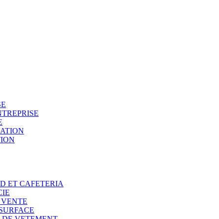
SE
NTREPRISE
E
SATION
TION
OD ET CAFETERIA
CIE
E VENTE
 SURFACE
N DE VETEMENT