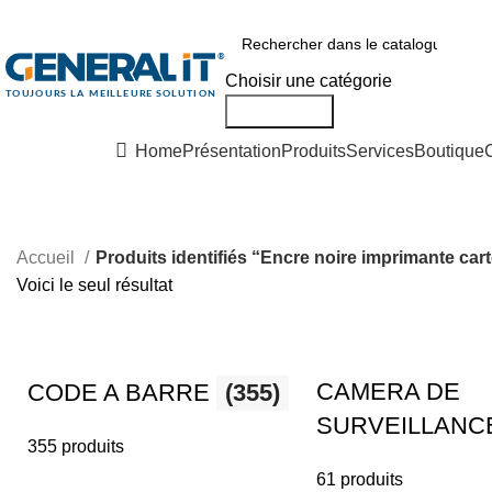
0550 054 100 - 0550 554 088
Service client: 08h00 - 21h00 7/7
Expé
Choisir une catégorie
Rechercher
Nos Solutions
Home
Présentation
Produits
Services
Boutique
Accueil
Produits identifiés “Encre noire imprimante car
Voici le seul résultat
CAMERA DE
CODE A BARRE
(355)
SURVEILLAN
355 produits
61 produits