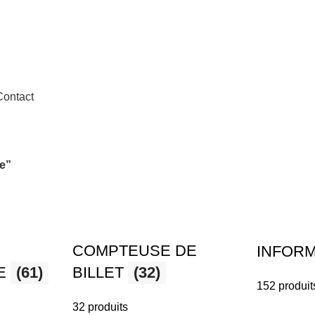
dition en 24h à 72h
Contact
te”
COMPTEUSE DE
INFOR
CE
(61)
BILLET
(32)
152 produit
32 produits