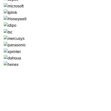
GENERAL IT, depuis 2013, en tant que leader algérien des servi
Email: info@digital.dz