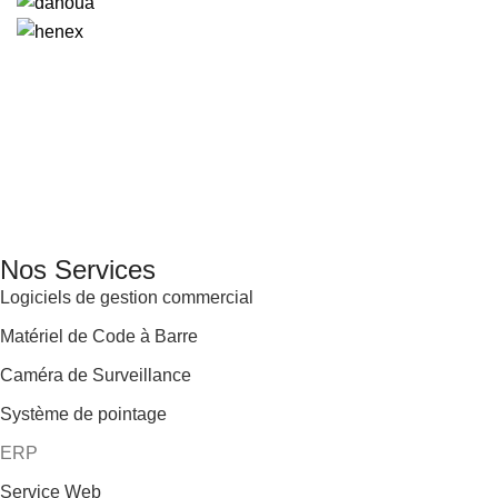
GENERAL IT, depuis 2013, en tant que leader algérien des
services informatiques, propose des solutions novatrices et
des équipements adaptés à sa clientèle.
Email: info@digital.dz
Nos Services
Logiciels de gestion commercial
Matériel de Code à Barre
Caméra de Surveillance
Système de pointage
ERP
Service Web