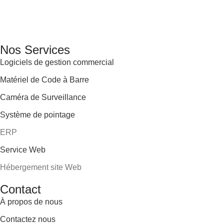
GENERAL IT, depuis 2013, en tant que leader algérien des servi
Email: info@digital.dz
Nos Services
Logiciels de gestion commercial
Matériel de Code à Barre
Caméra de Surveillance
Système de pointage
ERP
Service Web
Hébergement site Web
Contact
À propos de nous
Contactez nous