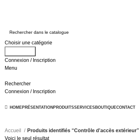
0550 054 100 - 0550 554 088
Service client: 08h00 - 21h00 7/7
Expédition en 24h à 72h
Choisir une catégorie
Rechercher
Connexion / Inscription
Menu
Rechercher
Connexion / Inscription
Nos Solutions
HOME
PRÉSENTATION
PRODUITS
SERVICES
BOUTIQUE
CONTACT
Accueil
Produits identifiés “Contrôle d'accès extérieur”
Voici le seul résultat