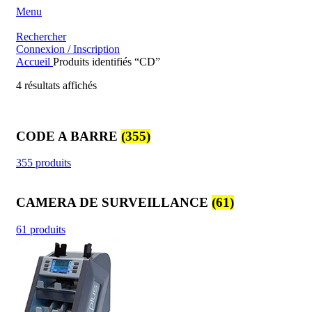
Menu
Rechercher
Connexion / Inscription
Accueil
Produits identifiés “CD”
Trié
4 résultats affichés
du
plus
récent
CODE A BARRE
(355)
au
plus
ancien
355 produits
CAMERA DE SURVEILLANCE
(61)
61 produits