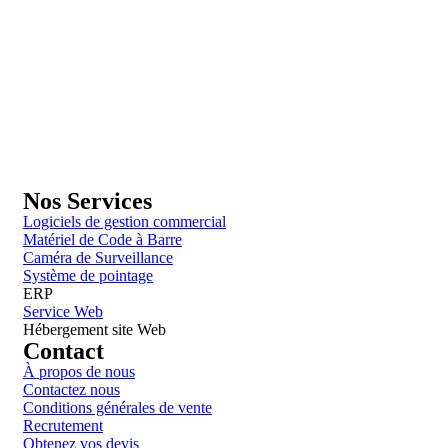
GENERAL IT, depuis 2013, en tant que leader algérien des service
informatiques, propose des solutions novatrices et des équipements
adaptés à sa clientèle.
Email: info@digital.dz
Nos Services
Logiciels de gestion commercial
Matériel de Code à Barre
Caméra de Surveillance
Système de pointage
ERP
Service Web
Hébergement site Web
Contact
À propos de nous
Contactez nous
Conditions générales de vente
Recrutement
Obtenez vos devis