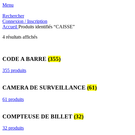
Menu
Rechercher
Connexion / Inscription
Accueil
Produits identifiés “CAISSE”
Trié
4 résultats affichés
du
plus
récent
CODE A BARRE
(355)
au
plus
ancien
355 produits
CAMERA DE SURVEILLANCE
(61)
61 produits
COMPTEUSE DE BILLET
(32)
32 produits