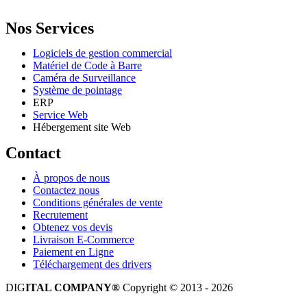
Email: info@digital.dz
Nos Services
Logiciels de gestion commercial
Matériel de Code à Barre
Caméra de Surveillance
Système de pointage
ERP
Service Web
Hébergement site Web
Contact
À propos de nous
Contactez nous
Conditions générales de vente
Recrutement
Obtenez vos devis
Livraison E-Commerce
Paiement en Ligne
Téléchargement des drivers
DIG
ITAL COMPANY®
Copyright © 2013 - 2026