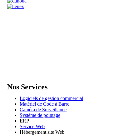
GENERAL IT, depuis 2013, en tant que leader algérien des service
informatiques, propose des solutions novatrices et des équipements
adaptés à sa clientèle.
Email: info@digital.dz
Nos Services
Logiciels de gestion commercial
Matériel de Code à Barre
Caméra de Surveillance
Système de pointage
ERP
Service Web
Hébergement site Web