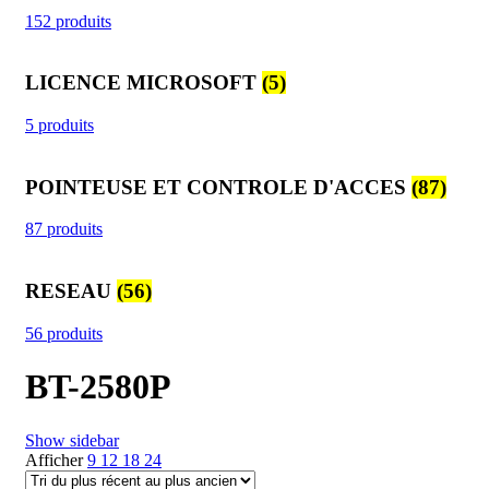
152 produits
LICENCE MICROSOFT
(5)
5 produits
POINTEUSE ET CONTROLE D'ACCES
(87)
87 produits
RESEAU
(56)
56 produits
BT-2580P
Show sidebar
Afficher
9
12
18
24