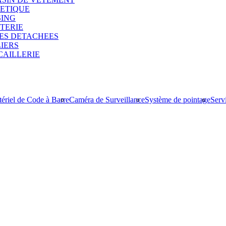
METIQUE
SING
UTERIE
CES DETACHEES
LIERS
CAILLERIE
ériel de Code à Barre
Caméra de Surveillance
Système de pointage
Serv