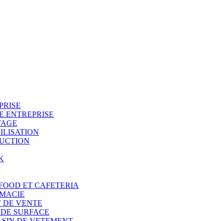
PRISE
TE ENTREPRISE
TAGE
ILISATION
DUCTION
K
 FOOD ET CAFETERIA
RMACIE
T DE VENTE
NDE SURFACE
ASIN DE VETEMENT