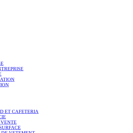
SE
NTREPRISE
E
SATION
TION
OD ET CAFETERIA
CIE
E VENTE
 SURFACE
N DE VETEMENT