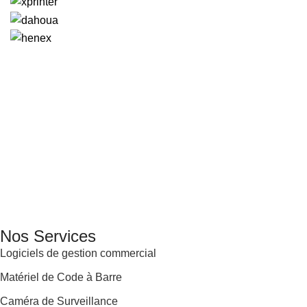
GENERAL IT, depuis 2013, en tant que leader algérien des
services informatiques, propose des solutions novatrices et
des équipements adaptés à sa clientèle.
Email: info@digital.dz
Nos Services
Logiciels de gestion commercial
Matériel de Code à Barre
Caméra de Surveillance