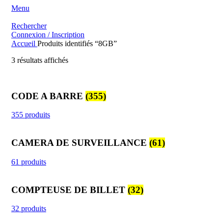
Menu
Rechercher
Connexion / Inscription
Accueil
Produits identifiés “8GB”
Trié
3 résultats affichés
du
plus
récent
CODE A BARRE
(355)
au
plus
ancien
355 produits
CAMERA DE SURVEILLANCE
(61)
61 produits
COMPTEUSE DE BILLET
(32)
32 produits