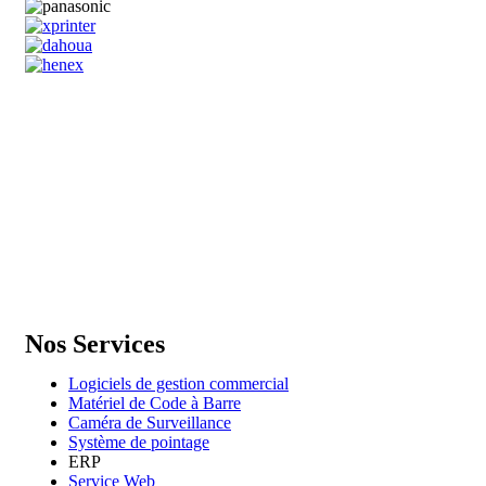
GENERAL IT, depuis 2013, en tant que leader algérien des service
informatiques, propose des solutions novatrices et des équipements
adaptés à sa clientèle.
Email: info@digital.dz
Nos Services
Logiciels de gestion commercial
Matériel de Code à Barre
Caméra de Surveillance
Système de pointage
ERP
Service Web