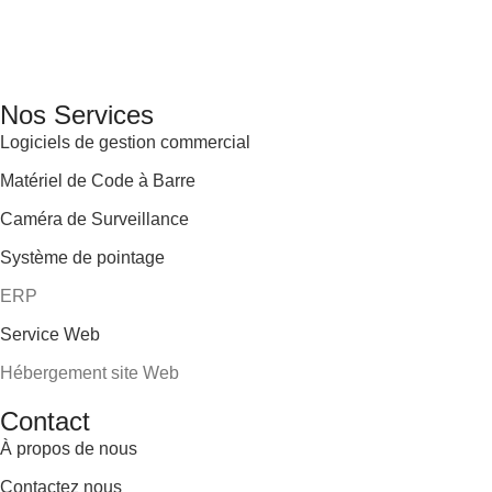
GENERAL IT, depuis 2013, en tant que leader algérien des
services informatiques, propose des solutions novatrices et
des équipements adaptés à sa clientèle.
Email: info@digital.dz
Nos Services
Logiciels de gestion commercial
Matériel de Code à Barre
Caméra de Surveillance
Système de pointage
ERP
Service Web
Hébergement site Web
Contact
À propos de nous
Contactez nous