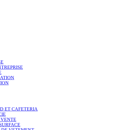
SE
NTREPRISE
E
SATION
TION
OD ET CAFETERIA
CIE
E VENTE
 SURFACE
N DE VETEMENT