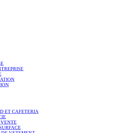
SE
NTREPRISE
E
SATION
TION
OD ET CAFETERIA
CIE
E VENTE
 SURFACE
N DE VETEMENT