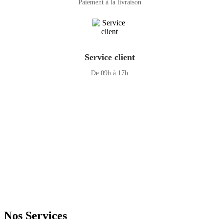
Paiement à la livraison
Service client
De 09h à 17h
GENERAL IT, depuis 2013, en tant que leader algérien des services
informatiques, propose des solutions novatrices et des équipements
adaptés à sa clientèle.
Email: info@digital.dz
Nos Services