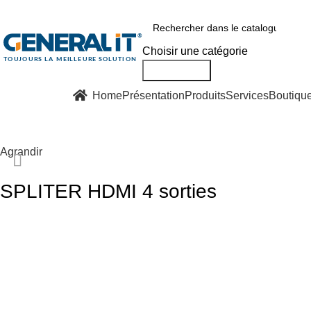
0550 054 100 - 0550 554 088
Service client: 08h00 - 21h00 7/7
Expé
Choisir une catégorie
Accueil
SPLITTER
SPLITER HDMI 4 sorties
Rechercher
Retour aux produits
Nos Solutions
Home
Présentation
Produits
Services
Boutiqu
Agrandir
SPLITER HDMI 4 sorties