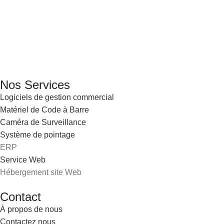
GENERAL IT, depuis 2013, en tant que leader algérien des servi
Email: info@digital.dz
Nos Services
Logiciels de gestion commercial
Matériel de Code à Barre
Caméra de Surveillance
Système de pointage
ERP
Service Web
Hébergement site Web
Contact
À propos de nous
Contactez nous