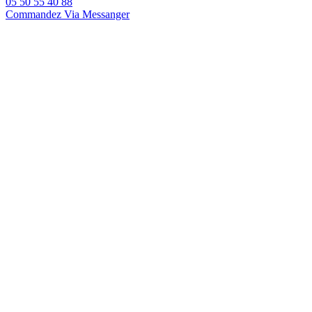
05 50 55 40 88
Commandez Via Messanger