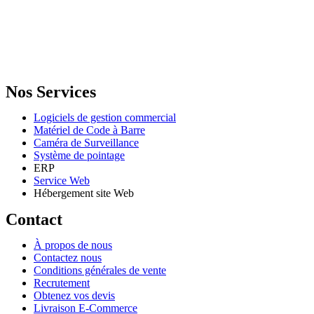
GENERAL IT, depuis 2013, en tant que leader algérien des services
informatiques, propose des solutions novatrices et des équipements
adaptés à sa clientèle.
Email: info@digital.dz
Nos Services
Logiciels de gestion commercial
Matériel de Code à Barre
Caméra de Surveillance
Système de pointage
ERP
Service Web
Hébergement site Web
Contact
À propos de nous
Contactez nous
Conditions générales de vente
Recrutement
Obtenez vos devis
Livraison E-Commerce