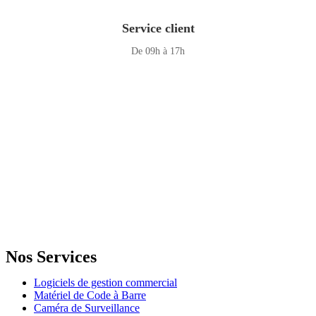
Service client
De 09h à 17h
GENERAL IT, depuis 2013, en tant que leader algérien des services
informatiques, propose des solutions novatrices et des équipements
adaptés à sa clientèle.
Email: info@digital.dz
Nos Services
Logiciels de gestion commercial
Matériel de Code à Barre
Caméra de Surveillance