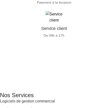
Paiement à la livraison
Service client
De 09h à 17h
GENERAL IT, depuis 2013, en tant que leader algérien des
services informatiques, propose des solutions novatrices et
des équipements adaptés à sa clientèle.
Email: info@digital.dz
Nos Services
Logiciels de gestion commercial