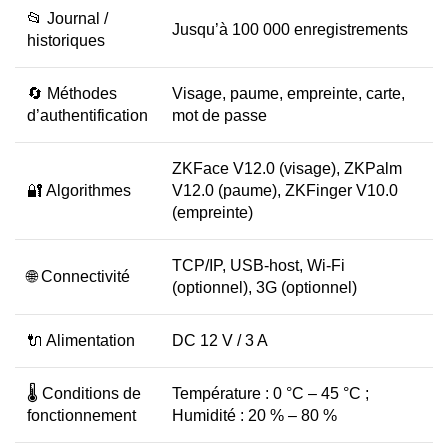
📂 Journal /
Jusqu’à 100 000 enregistrements
historiques
🔄 Méthodes
Visage, paume, empreinte, carte,
d’authentification
mot de passe
ZKFace V12.0 (visage), ZKPalm
🔐 Algorithmes
V12.0 (paume), ZKFinger V10.0
(empreinte)
TCP/IP, USB-host, Wi-Fi
🌐 Connectivité
(optionnel), 3G (optionnel)
🔌 Alimentation
DC 12 V / 3 A
🌡️ Conditions de
Température : 0 °C – 45 °C ;
fonctionnement
Humidité : 20 % – 80 %