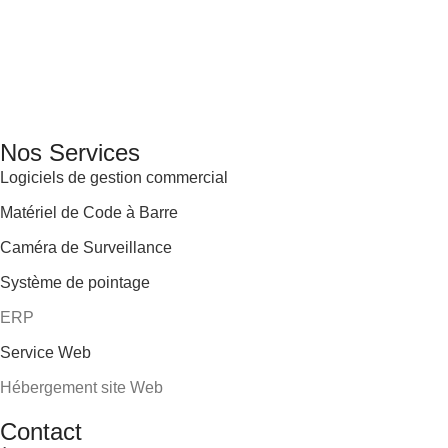
GENERAL IT, depuis 2013, en tant que leader algérien des
services informatiques, propose des solutions novatrices et
des équipements adaptés à sa clientèle.
Email: info@digital.dz
Nos Services
Logiciels de gestion commercial
Matériel de Code à Barre
Caméra de Surveillance
Système de pointage
ERP
Service Web
Hébergement site Web
Contact