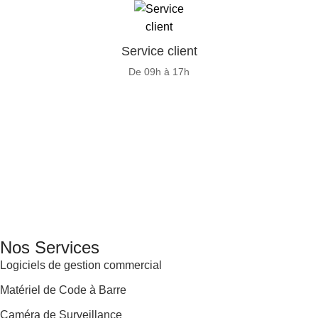
Service client
De 09h à 17h
GENERAL IT, depuis 2013, en tant que leader algérien des
services informatiques, propose des solutions novatrices et
des équipements adaptés à sa clientèle.
Email: info@digital.dz
Nos Services
Logiciels de gestion commercial
Matériel de Code à Barre
Caméra de Surveillance