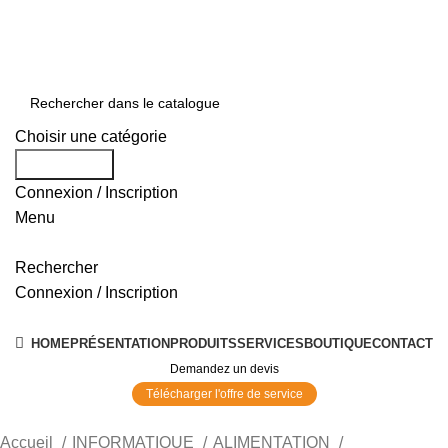
0550 054 100 - 0550 554 088
Service client: 08h00 - 21h00 7/7
Expédition en 24h à 72h
Choisir une catégorie
Rechercher
Connexion / Inscription
Menu
Rechercher
Connexion / Inscription
Nos Solutions
HOME
PRÉSENTATION
PRODUITS
SERVICES
BOUTIQUE
CONTACT
Demandez un devis
Télécharger l'offre de service
Accueil
INFORMATIQUE
ALIMENTATION