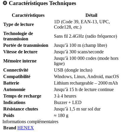
⚙️
Caractéristiques Techniques
Caractéristiques
Détail
1D (Code 39, EAN-13, UPC,
Type de lecture
Code128, etc.)
Technologie de
Sans fil 2.4GHz (radio fréquence)
transmission
Portée de transmission
Jusqu’à 100 m (champ libre)
Vitesse de lecture
Jusqu’à 300 scans/seconde
Jusqu’à 100 000 codes (mode hors
Mémoire interne
ligne)
Connectivité
USB (dongle inclus)
Compatibilité
Windows, Linux, Android, macOS
Batterie
Lithium rechargeable – 2000 mAh
Autonomie
Jusqu’à 15 h de lecture continue
Temps de recharge
3 à 4 heures
Indications
Buzzer + LED
Résistance chutes
Jusqu’à 1,5 m sur sol dur
Poids
≈ 180 g
Informations complémentaires
Brand
HENEX