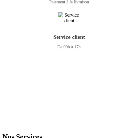
Paiement à la livraison
Service client
De 09h à 17h
GENERAL IT, depuis 2013, en tant que leader algérien des services
informatiques, propose des solutions novatrices et des équipements
adaptés à sa clientèle.
Email: info@digital.dz
Nos Services