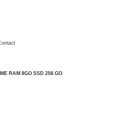
dition en 24h à 72h
Contact
EME RAM 8GO SSD 256 GO