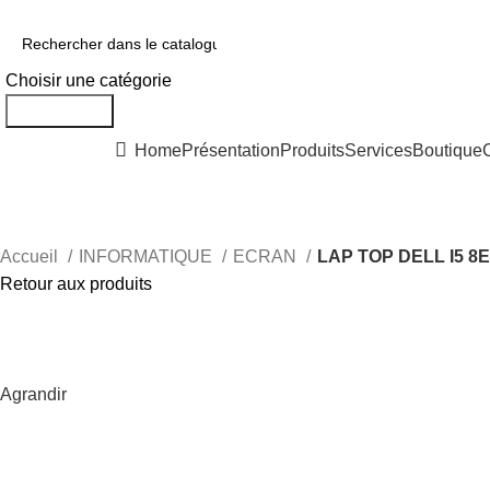
0550 054 100 - 0550 554 088
Service client: 08h00 - 21h00 7/7
Expé
Choisir une catégorie
Rechercher
Nos Solutions
Home
Présentation
Produits
Services
Boutique
Accueil
INFORMATIQUE
ECRAN
LAP TOP DELL I5 8
Retour aux produits
Agrandir