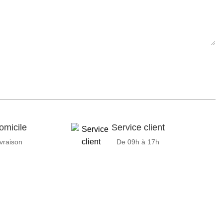
omicile
Service client
ivraison
De 09h à 17h
ipements adaptés à sa clientèle.