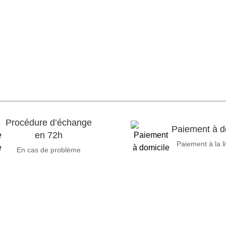
Procédure d’échange
Paiement à d
en 72h
Paiement à la l
En cas de problème
ces informatiques, propose des solutions novatrices et des équ