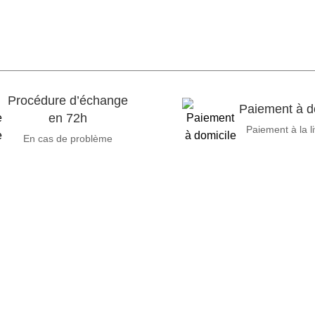
Procédure d’échange
Paiement à d
en 72h
Paiement à la l
En cas de problème
ces informatiques, propose des solutions novatrices et des équ