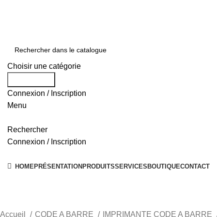
0550 054 100 - 0550 554 088
Service client: 08h00 - 21h00 7/7
Expédition en 24h à 72h
Choisir une catégorie
Rechercher
Connexion / Inscription
Menu
Rechercher
Connexion / Inscription
Nos Solutions
HOME
PRÉSENTATION
PRODUITS
SERVICES
BOUTIQUE
CONTACT
Accueil
CODE A BARRE
IMPRIMANTE CODE A BARRE