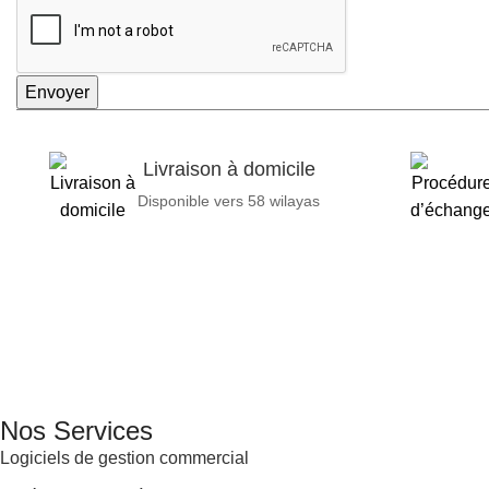
Envoyer
Livraison à domicile
Disponible vers 58 wilayas
GENERAL IT, depuis 2013, en tant que leader algérien des servi
Email: info@digital.dz
Nos Services
Logiciels de gestion commercial