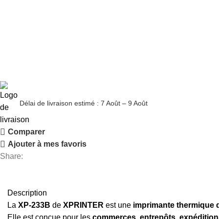
Délai de livraison estimé : 7 Août – 9 Août
Comparer
Ajouter à mes favoris
Share:
Description
La
XP-233B
de
XPRINTER
est une
imprimante thermique d
Elle est conçue pour les
commerces, entrepôts, expéditions