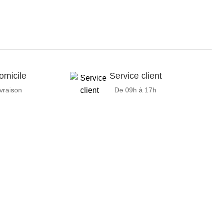
omicile
Service client
ivraison
De 09h à 17h
ipements adaptés à sa clientèle.