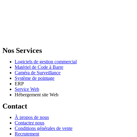
GENERAL IT, depuis 2013, en tant que leader algérien des services
informatiques, propose des solutions novatrices et des équipements
adaptés à sa clientèle.
Email: info@digital.dz
Nos Services
Logiciels de gestion commercial
Matériel de Code à Barre
Caméra de Surveillance
Système de pointage
ERP
Service Web
Hébergement site Web
Contact
À propos de nous
Contactez nous
Conditions générales de vente
Recrutement