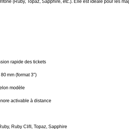
one (Ruby, Topaz, Sapphire, etc.). Elle est idéale pour les maga
sion rapide des tickets
 80 mm (format 3″)
selon modèle
onore activable à distance
uby, Ruby CI/II, Topaz, Sapphire