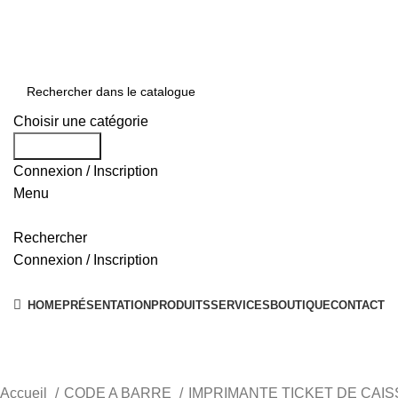
0550 054 100 - 0550 554 088
Service client: 08h00 - 21h00 7/7
Expédition en 24h à 72h
Choisir une catégorie
Rechercher
Connexion / Inscription
Menu
Rechercher
Connexion / Inscription
Nos Solutions
HOME
PRÉSENTATION
PRODUITS
SERVICES
BOUTIQUE
CONTACT
Accueil
CODE A BARRE
IMPRIMANTE TICKET DE CAI