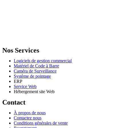
GENERAL IT, depuis 2013, en tant que leader algérien des services
informatiques, propose des solutions novatrices et des équipements
adaptés à sa clientèle.
Email: info@digital.dz
Nos Services
Logiciels de gestion commercial
Matériel de Code à Barre
Caméra de Surveillance
Système de pointage
ERP
Service Web
Hébergement site Web
Contact
À propos de nous
Contactez nous
Conditions générales de vente