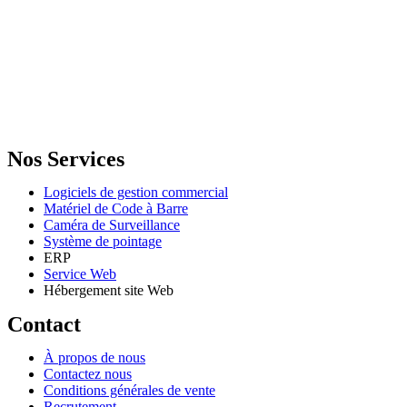
GENERAL IT, depuis 2013, en tant que leader algérien des services
informatiques, propose des solutions novatrices et des équipements
adaptés à sa clientèle.
Email: info@digital.dz
Nos Services
Logiciels de gestion commercial
Matériel de Code à Barre
Caméra de Surveillance
Système de pointage
ERP
Service Web
Hébergement site Web
Contact
À propos de nous
Contactez nous
Conditions générales de vente
Recrutement