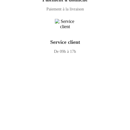
Paiement à la livraison
Service client
De 09h à 17h
GENERAL IT, depuis 2013, en tant que leader algérien des services
informatiques, propose des solutions novatrices et des équipements
adaptés à sa clientèle.
Email: info@digital.dz