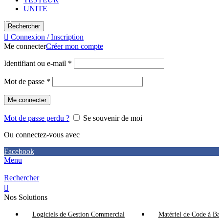
UNITE
Rechercher
Connexion / Inscription
Me connecter
Créer mon compte
Identifiant ou e-mail
*
Mot de passe
*
Me connecter
Mot de passe perdu ?
Se souvenir de moi
Ou connectez-vous avec
Facebook
Menu
Rechercher
Nos Solutions
Logiciels de Gestion Commercial
Matériel de Code à Ba