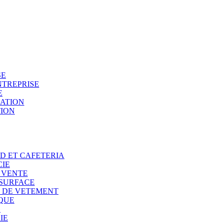
SE
NTREPRISE
E
SATION
TION
OD ET CAFETERIA
CIE
E VENTE
 SURFACE
N DE VETEMENT
IQUE
G
IE