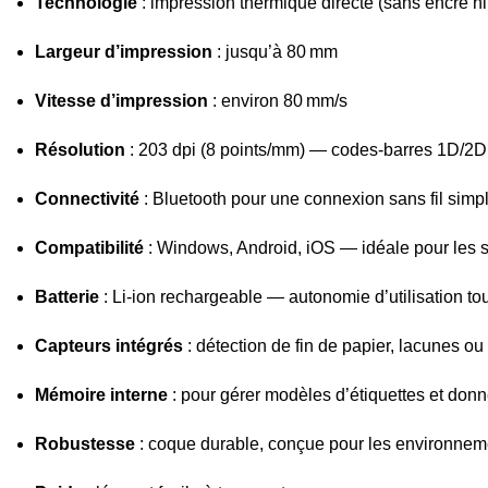
Technologie
: impression thermique directe (sans encre ni
Largeur d’impression
: jusqu’à 80 mm
Vitesse d’impression
: environ 80 mm/s
Résolution
: 203 dpi (8 points/mm) — codes‑barres 1D/2D n
Connectivité
: Bluetooth pour une connexion sans fil simpl
Compatibilité
: Windows, Android, iOS — idéale pour les 
Batterie
: Li‑ion rechargeable — autonomie d’utilisation tou
Capteurs intégrés
: détection de fin de papier, lacunes o
Mémoire interne
: pour gérer modèles d’étiquettes et don
Robustesse
: coque durable, conçue pour les environnem