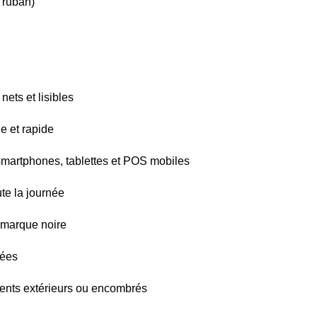
 ruban)
ets et lisibles
e et rapide
smartphones, tablettes et POS mobiles
te la journée
u marque noire
nées
ents extérieurs ou encombrés