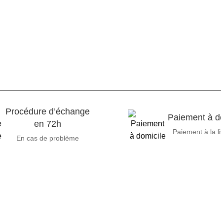
Procédure d’échange
Paiement à d
en 72h
Paiement à la l
En cas de problème
ces informatiques, propose des solutions novatrices et des équ