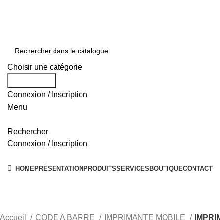
0550 054 100 - 0550 554 088
Service client: 08h00 - 21h00 7/7
Expédition en 24h à 72h
Choisir une catégorie
Rechercher
Connexion / Inscription
Menu
Rechercher
Connexion / Inscription
Nos Solutions
HOME
PRÉSENTATION
PRODUITS
SERVICES
BOUTIQUE
CONTACT
Accueil
CODE A BARRE
IMPRIMANTE MOBILE
IMPRI