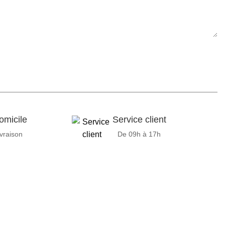
omicile
Service client
ivraison
De 09h à 17h
ipements adaptés à sa clientèle.