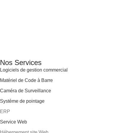
GENERAL IT, depuis 2013, en tant que leader algérien des
services informatiques, propose des solutions novatrices et
des équipements adaptés à sa clientèle.
Email: info@digital.dz
Nos Services
Logiciels de gestion commercial
Matériel de Code à Barre
Caméra de Surveillance
Système de pointage
ERP
Service Web
Hébergement site Web