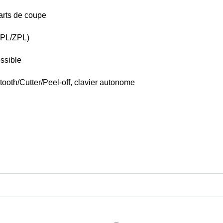
carts de coupe
EPL/ZPL)
ossible
ooth/Cutter/Peel‑off, clavier autonome