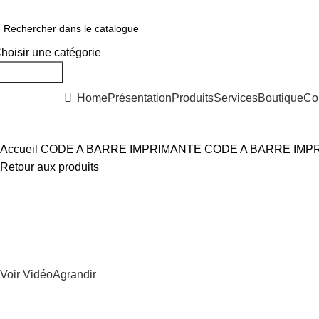
550 054 100 - 0550 554 088
Service client: 08h00 - 21h00 7/7
Expédi
hoisir une catégorie
Rechercher
os Solutions
Home
Présentation
Produits
Services
Boutique
Co
Accueil
CODE A BARRE
IMPRIMANTE CODE A BARRE
IMP
Retour aux produits
Voir Vidéo
Agrandir