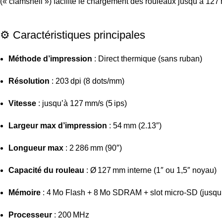
(« clamshell ») facilite le chargement des rouleaux jusqu’à 127 
⚙️ Caractéristiques principales
Méthode d’impression
: Direct thermique (sans ruban)
Résolution
: 203 dpi (8 dots/mm)
Vitesse
: jusqu’à 127 mm/s (5 ips)
Largeur max d’impression
: 54 mm (2.13″)
Longueur max
: 2 286 mm (90″)
Capacité du rouleau
: Ø 127 mm interne (1″ ou 1,5″ noyau)
Mémoire
: 4 Mo Flash + 8 Mo SDRAM + slot micro‑SD (jusqu
Processeur
: 200 MHz