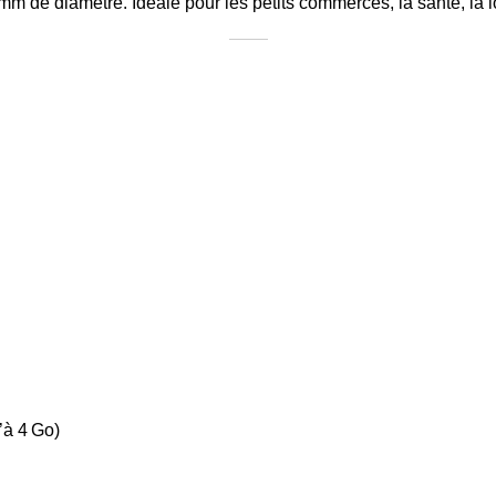
mm de diamètre. Idéale pour les petits commerces, la santé, la l
’à 4 Go)