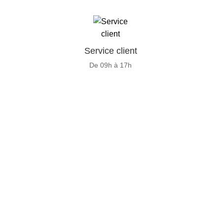
Service client
De 09h à 17h
GENERAL IT, depuis 2013, en tant que leader algérien des
services informatiques, propose des solutions novatrices et
des équipements adaptés à sa clientèle.