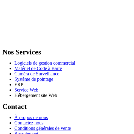
GENERAL IT, depuis 2013, en tant que leader algérien des services
informatiques, propose des solutions novatrices et des équipements
adaptés à sa clientèle.
Email: info@digital.dz
Nos Services
Logiciels de gestion commercial
Matériel de Code à Barre
Caméra de Surveillance
Système de pointage
ERP
Service Web
Hébergement site Web
Contact
À propos de nous
Contactez nous
Conditions générales de vente
Recrutement