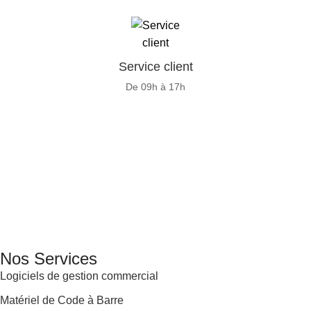
Service client
De 09h à 17h
GENERAL IT, depuis 2013, en tant que leader algérien des
services informatiques, propose des solutions novatrices et
des équipements adaptés à sa clientèle.
Email: info@digital.dz
Nos Services
Logiciels de gestion commercial
Matériel de Code à Barre