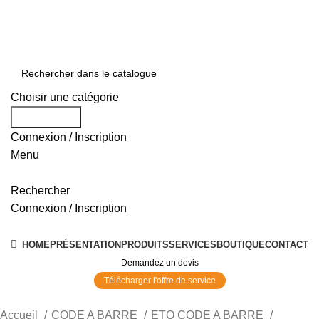
0550 054 100 - 0550 554 088
Service client: 08h00 - 21h00 7/7
Expédition en 24h à 72h
Choisir une catégorie
Rechercher
Connexion / Inscription
Menu
Rechercher
Connexion / Inscription
Nos Solutions
HOME
PRÉSENTATION
PRODUITS
SERVICES
BOUTIQUE
CONTACT
Demandez un devis
Télécharger l'offre de service
Accueil
CODE A BARRE
ETQ CODE A BARRE