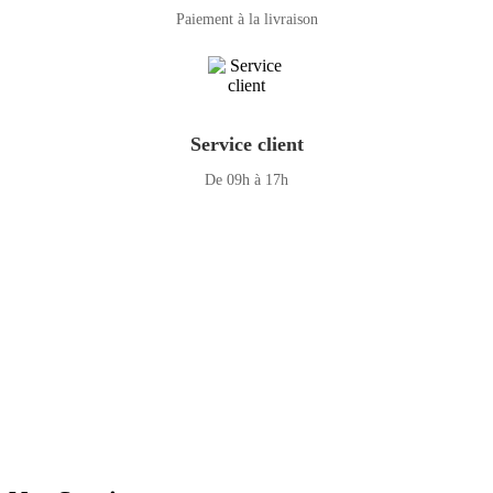
Paiement à la livraison
Service client
De 09h à 17h
GENERAL IT, depuis 2013, en tant que leader algérien des services
informatiques, propose des solutions novatrices et des équipements
adaptés à sa clientèle.
Email: info@digital.dz