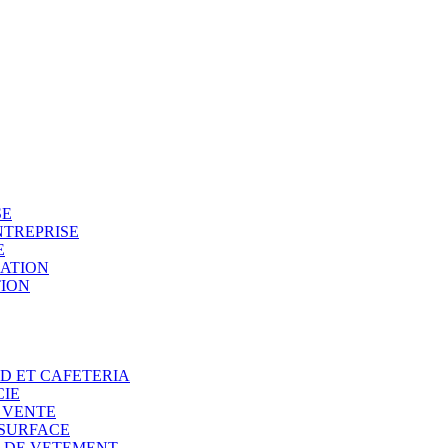
SE
NTREPRISE
E
SATION
TION
OD ET CAFETERIA
CIE
E VENTE
 SURFACE
N DE VETEMENT