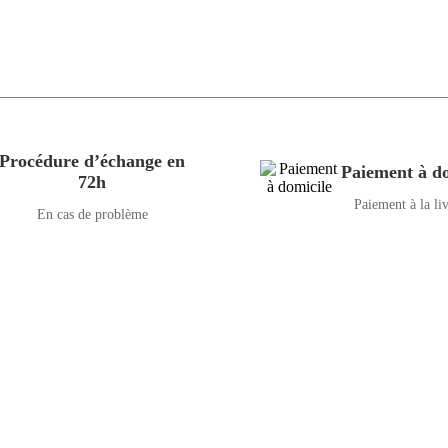
Procédure d’échange en
Paiement à do
72h
Paiement à la li
En cas de problème
ormatiques, propose des solutions novatrices et des équipements adapté