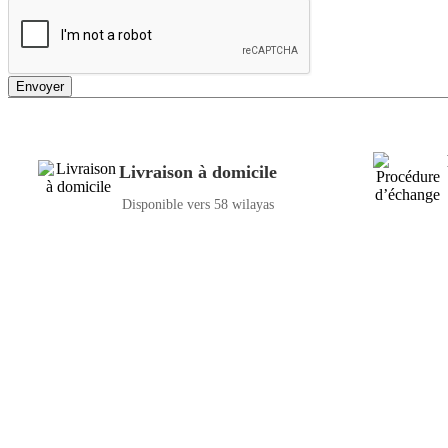
Envoyer
Livraison à domicile
Disponible vers 58 wilayas
GENERAL IT, depuis 2013, en tant que leader algérien des services inf
Email: info@digital.dz