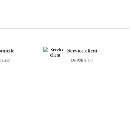
micile
Service client
vraison
De 09h à 17h
s à sa clientèle.